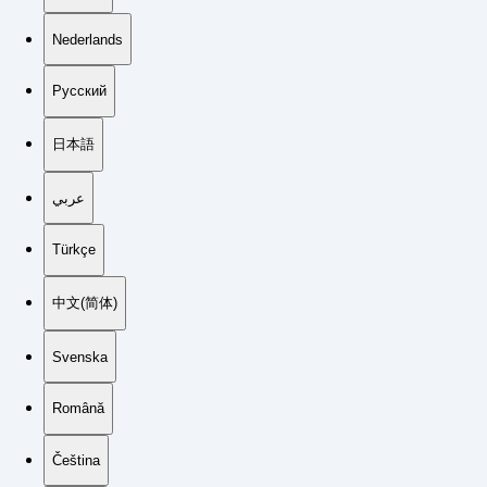
Nederlands
Русский
日本語
عربي
Türkçe
中文(简体)
Svenska
Română
Čeština